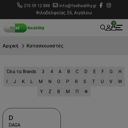
210 59 12 888
info@feelhealthy.gr
Φιλαδελφείας 26, Αιγαλεω
0
Αρχική
Κατασκευαστές
Όλα τα Brands
3
4
A
B
C
D
E
F
G
H
I
J
K
L
M
N
O
P
R
S
T
U
V
W
Y
Z
Β
Μ
Π
Φ
D
DAGA