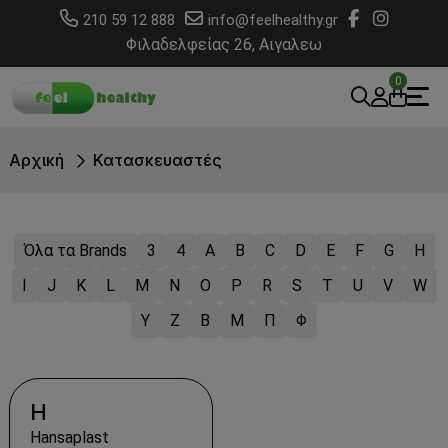
210 59 12 888
info@feelhealthy.gr
Φιλαδελφείας 26, Αιγαλεω
0
Αρχική
Κατασκευαστές
Όλα τα Brands
3
4
A
B
C
D
E
F
G
H
I
J
K
L
M
N
O
P
R
S
T
U
V
W
Y
Z
Β
Μ
Π
Φ
H
Hansaplast