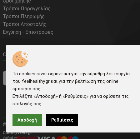
Όροι χρήσης
Τρόποι Παραγγελίας
Τρόποι Πληρωμής
Τρόποι Αποστολής
Εγγύηση - Επιστροφές
Courier Tracking
Τα cookies είναι σημαντικά για την εύρυθμη λειτουργία
του feelhealthy.gr και για την βελτίωση της online
εμπειρία σας.
Επιλέξτε «Αποδοχή» ή «Ρυθμίσεις» για να ορίσετε τις
επιλογές σας.
Αποδοχή
Ρυθμίσεις
©
2026
feelhealthy.gr | Κατασκευή ιστοσελίδων -
qualityweb.gr.