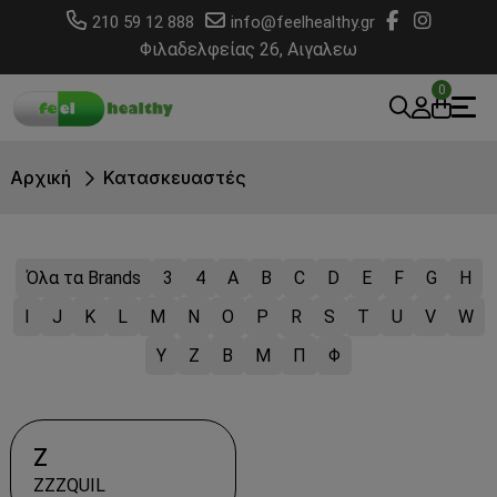
210 59 12 888
info@feelhealthy.gr
Φιλαδελφείας 26, Αιγαλεω
0
Αρχική
Κατασκευαστές
Όλα τα Brands
3
4
A
B
C
D
E
F
G
H
I
J
K
L
M
N
O
P
R
S
T
U
V
W
Y
Z
Β
Μ
Π
Φ
Z
ZZZQUIL