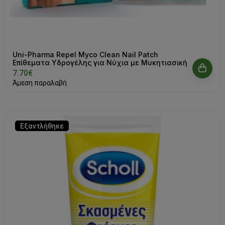
Uni-Pharma Repel Myco Clean Nail Patch
Επίθεματα Υδρογέλης για Νύχια με Μυκητιασική
Λοίμωξη 28 τεμάχια
7.70€
Άμεση παραλαβή
Εξαντλήθηκε