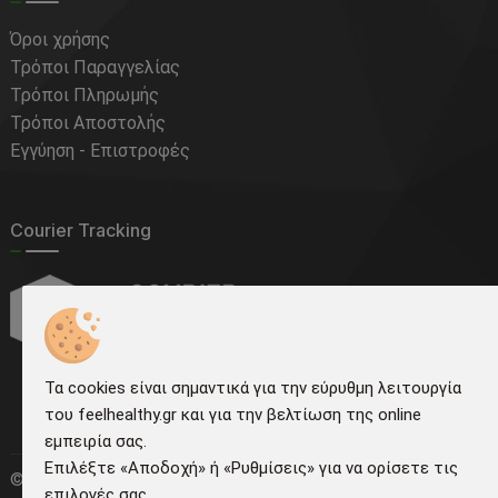
Όροι χρήσης
Τρόποι Παραγγελίας
Τρόποι Πληρωμής
Τρόποι Αποστολής
Εγγύηση - Επιστροφές
Courier Tracking
Τα cookies είναι σημαντικά για την εύρυθμη λειτουργία
του feelhealthy.gr και για την βελτίωση της online
εμπειρία σας.
Επιλέξτε «Αποδοχή» ή «Ρυθμίσεις» για να ορίσετε τις
©
2026
feelhealthy.gr | Κατασκευή ιστοσελίδων -
επιλογές σας.