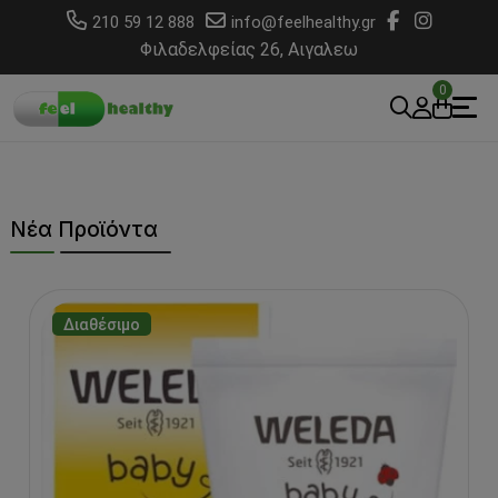
210 59 12 888
info@feelhealthy.gr
Φιλαδελφείας 26, Αιγαλεω
0
Νέα Προϊόντα
Διαθέσιμο