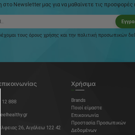
 στο Newsletter μας για να μαθαίνετε τις προσφορές κ
Εγγρ
δέχομαι τους
όρους χρήσης
και την
πολιτική προσωπικών δε
επικοινωνίας
Χρήσιμα
Brands
9 12 888
Ποιοί είμαστε
eelhealthy.gr
Επικοινωνία
Προστασία Προσωπικών
έλφειας 26, Αιγάλεω 122 42
Δεδομένων