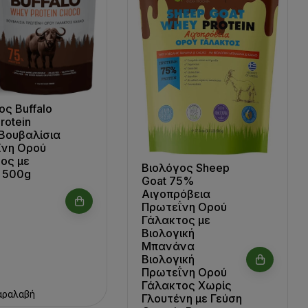
ος Buffalo
rotein
Βουβαλίσια
ΐνη Ορού
ος με
Βιολόγος Sheep
 500g
Goat 75%
Αιγοπρόβεια
Πρωτεΐνη Ορού
Γάλακτος με
Βιολογική
Μπανάνα
Βιολογική
Πρωτεΐνη Ορού
Γάλακτος Χωρίς
αραλαβή
Γλουτένη με Γεύση