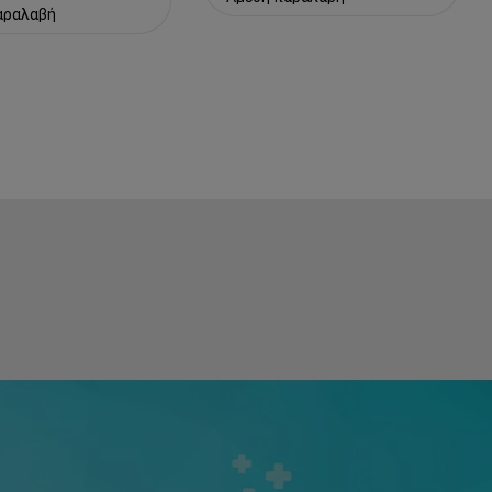
αραλαβή