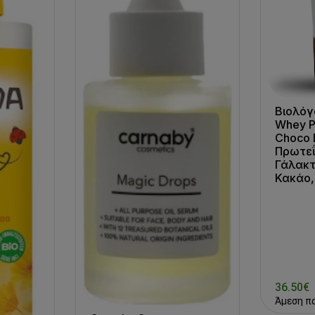
Βιολόγ
Whey P
Choco 
Πρωτε
Γάλακτ
Κακάο,
36.50€
Άμεση π