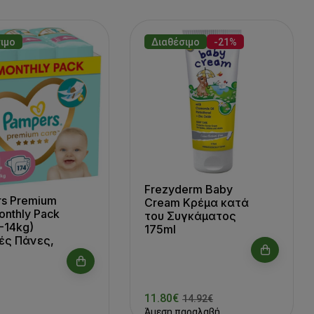
ιμο
Διαθέσιμο
-21%
Frezyderm Baby
s Premium
Cream Κρέμα κατά
onthly Pack
του Συγκάματος
-14kg)
175ml
ές Πάνες,
11.80€
14.92€
Άμεση παραλαβή