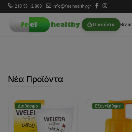
210 59 12 888
info@feelhealthy.gr
Προϊόντα
Bran
Νέα Προϊόντα
Διαθέσιμο
Εξαντλήθηκε