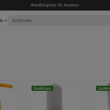
Φιλαδελφείας 26, Αιγαλεω
ds
Διαθέσιμο
Διαθέσ