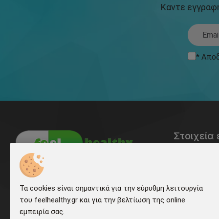
Καντε εγγραφη
* Απο
Στοιχεία 
210 5
Το Feelhealthy είναι το μεγαλύτερο
και πιο οργανωμένο site στον χώρο
info@f
Τα cookies είναι σημαντικά για την εύρυθμη λειτουργία
της υγείας... εδώ θα βρείτε χιλιάδες
του feelhealthy.gr και για την βελτίωση της online
προϊόντα γρήγορα εύκολα και με ένα
Φιλαδ
εμπειρία σας.
απλό Click θα βρίσκονται στην πόρτα