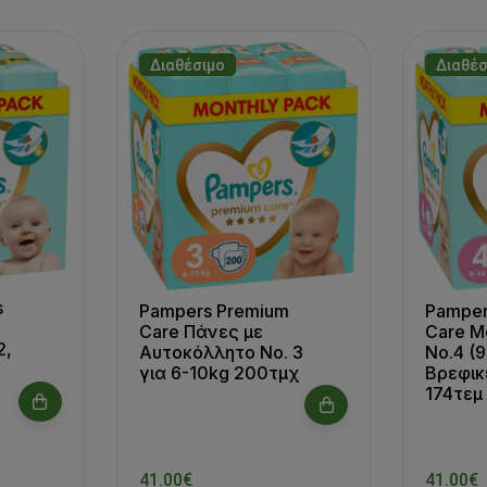
Διαθέσιμο
Διαθέσ
s
Pamper
Pampers Premium
Care M
Care Πάνες με
2,
No.4 (9
Αυτοκόλλητο No. 3
Βρεφικ
για 6-10kg 200τμχ
174τεμ
41.00€
41.00€