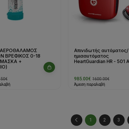
 ΑΕΡΟΘΑΛΑΜΟΣ
Απινιδωτής αυτόματος/
Ν ΒΡΕΦΙΚΟΣ 0-18
ημιααυτόματος
(ΜΑΣΚΑ +
HeartGuardian HR - 501 
ΙΟ)
985.00€
.50€
1600.00€
αλαβή
Άμεση παραλαβή
1
2
3