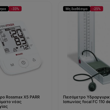
θηκε
-33%
Μη διαθέσιμο
-25%
τρο Rossmax X5 PARR
Πιεσόμετρο Υδραργυρικ
όματο νέας
Ιαπωνίας focal FC 110 d
γίας