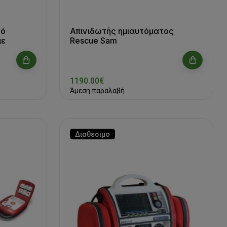
κό
Απινιδωτής ημιαυτόματος
με
Rescue Sam
1190.00€
Άμεση παραλαβή
Διαθέσιμο