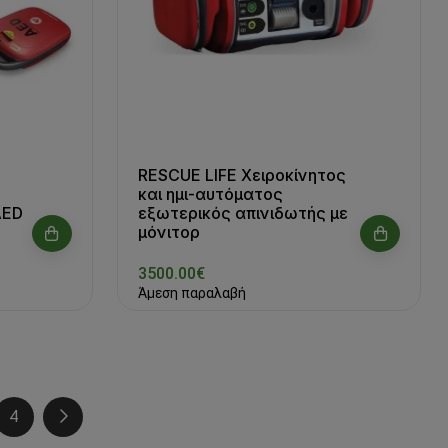
RESCUE LIFE Χειροκίνητος
και ημι-αυτόματος
AED
εξωτερικός απινιδωτής με
μόνιτορ
3500.00€
Άμεση παραλαβή
4