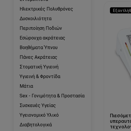
Ηλεκτρικές Πολυθρόνες
Εξαντλή
Δυσκοιλιότητα
Περιποίηση Ποδιών
Εσώρουχα ακράτειας
Βοηθήματα Ύπνου
Πάνες Ακράτειας
Στοματική Υγιεινή
Υγιεινή & Φροντίδα
Μάτια
Sex - Γονιμότητα & Προστασία
Συσκευές Υγείας
Υγειονομικό Υλικό
Πιεσόμε
υπεραυτ
Διαβητολογικά
τεχνολο