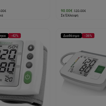
90.00€
.00€
120.00€
κε
Σε Έλλειψη
θηκε
-42%
Διαθέσιμο
-36%