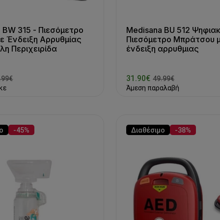
 BW 315 - Πιεσόμετρο
Medisana BU 512 Ψηφια
ε Ένδειξη Αρρυθμίας
Πιεσόμετρο Μπράτσου 
λη Περιχειρίδα
ένδειξη αρρυθμιας
31.90€
.99€
49.99€
κε
Άμεση παραλαβή
ο
-45%
Διαθέσιμο
-38%