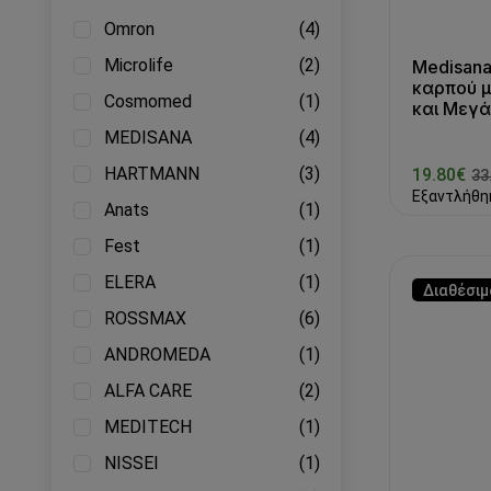
Omron
(4)
Microlife
(2)
Medisana
καρπού μ
Cosmomed
(1)
και Μεγά
MEDISANA
(4)
HARTMANN
(3)
19.80€
33
Εξαντλήθη
Anats
(1)
Fest
(1)
ELERA
(1)
Διαθέσιμ
ROSSMAX
(6)
ANDROMEDA
(1)
ALFA CARE
(2)
MEDITECH
(1)
NISSEI
(1)