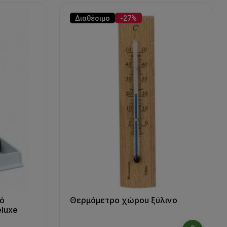
Διαθέσιμο
-27%
ό
Θερμόμετρο χώρου ξύλινο
eluxe