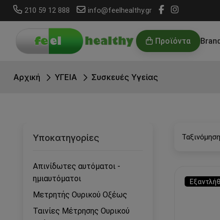
210 59 12 888
info@feelhealthy.gr
Προϊόντα
Bran
Αρχική
ΥΓΕΙΑ
Συσκευές Υγείας
Υποκατηγορίες
Ταξινόμηση
Απινίδωτες αυτόματοι -
ημιαυτόματοι
Εξαντλή
Μετρητής Ουρικού Οξέως
Ταινίες Μέτρησης Ουρικού