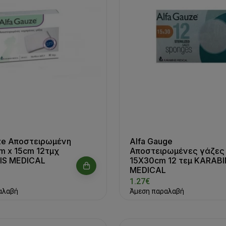
ze Αποστειρωμένη
Alfa Gauge
m x 15cm 12τμχ
Αποστειρωμένες γάζες
IS MEDICAL
15X30cm 12 τεμ KARABI
MEDICAL
1.27€
αλαβή
Άμεση παραλαβή