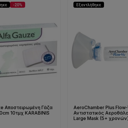
θηκε
-20%
Εξαντλήθηκε
ze Αποστειρωμένη Γάζα
AeroChamber Plus Flow
40cm 10τμχ KARABINIS
Αντιστατικός Αεροθάλ
L
Large Mask (5+ χρονών