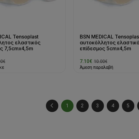
CAL Tensoplast
BSN MEDICAL Tensoplas
λητος ελαστικός
αυτοκόλλητος ελαστικ
ος 7,5cmx4,5m
επίδεσμος 5cmx4,5m
7.10€
00€
10.00€
κε
Άμεση παραλαβή
1
2
3
4
5