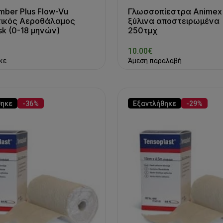
ber Plus Flow-Vu
Γλωσσοπίεστρα Animex
τικός Αεροθάλαμος
ξύλινα αποστειρωμένα
sk (0-18 μηνών)
250τμχ
10.00€
κε
Άμεση παραλαβή
θηκε
-36%
Εξαντλήθηκε
-29%