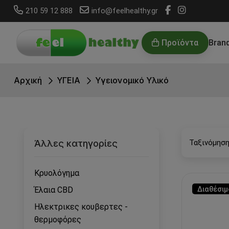
210 59 12 888
info@feelhealthy.gr
Προϊόντα
Bran
Αρχική
ΥΓΕΙΑ
Υγειονομικό Υλικό
Άλλες κατηγορίες
Ταξινόμηση
Κρυολόγημα
Έλαια CBD
Διαθέσιμ
Ηλεκτρικες κουβερτες -
θερμοφόρες