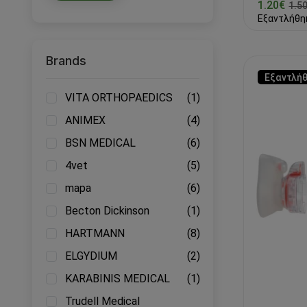
1.20€
1.5
Εξαντλήθη
Brands
Εξαντλή
VITA ORTHOPAEDICS
(1)
ANIMEX
(4)
BSN MEDICAL
(6)
4vet
(5)
mapa
(6)
Becton Dickinson
(1)
HARTMANN
(8)
ELGYDIUM
(2)
KARABINIS MEDICAL
(1)
Trudell Medical