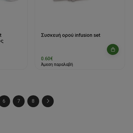
t
Συσκευή ορού infusion set
ός
0.60€
Άμεση παραλαβή
6
7
8