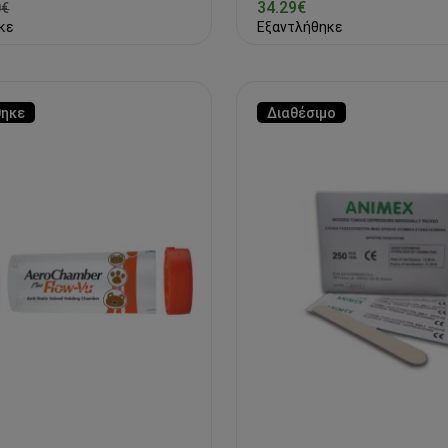
34.29€
0€
κε
Εξαντλήθηκε
θηκε
Διαθέσιμο